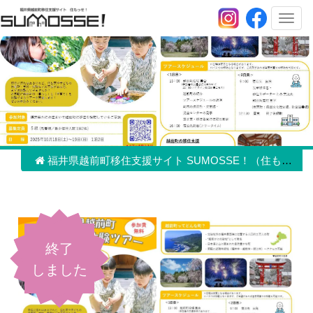
メ
ニ
ュ
ー
福井県越前町移住支援サイト SUMOSSE！（住もっせ！）
終了
しました